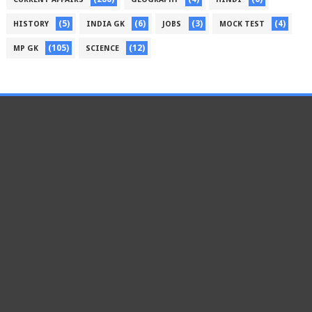
(5)
(6)
(3)
(4)
HISTORY
INDIA GK
JOBS
MOCK TEST
(105)
(12)
MP GK
SCIENCE