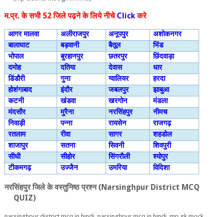
म.प्र. के सभी 52 जिले पढ़ने के लिये नीचे
Click
करे
आगर मालवा
अलीराजपुर
अनूपपुर
अशोकनगर
बालाघाट
बड़वानी
बैतूल
भिंड
भोपाल
बुरहानपुर
छतरपुर
छिंदवाड़ा
दमोह
दतिया
देवास
धार
डिंडौरी
गुना
ग्‍वालियर
हरदा
होशंगाबाद
इंदौर
जबलपुर
झाबुआ
कटनी
खंडवा
खरगोन
मंडला
मंदसौर
मुरैना
नरसिंहपुर
नीमच
निवाड़ी
पन्‍ना
रायसेन
राजगढ़
रतलाम
रीवा
सागर
शहडोल
शाजापुर
सतना
सिवनी
शिवपुरी
सीधी
सीहोर
सिंगरौली
श्‍योपुर
टीकमगढ़
उज्‍जैन
उमरिया
विदिशा
नरसिंहपुर जिले के वस्‍तुनिष्‍ठ प्रश्‍न
(Narsinghpur District MCQ
QUIZ)
narsinghpur district mcq in hindi, narsinghpur mcq in hindi, mp gk mock