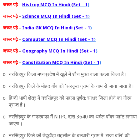
जरूर
पढ़े
-
Histroy MCQ In Hindi (Set - 1
)
जरूर
पढ़े
-
Science MCQ In Hindi (Set - 1
)
जरूर
पढ़े
-
India GK MCQ In Hindi (Set - 1
)
जरूर
पढ़े
-
Computer MCQ In Hindi (Set - 1
)
जरूर
पढ़े
-
Geography MCQ In Hindi (Set - 1
)
जरूर
पढ़े
-
Constitution MCQ In Hindi (Set - 1
)
o
नरसिंहपुर जिला मध्‍यप्रदेश में खुले में शौच मुक्‍त वाला पहला जिला है।
o
नरसिंहपुर जिले के मोहद गॉंव को
'
संस्‍कृत ग्राम
'
के नाम से जाना जाता है।
o
हिन्‍दी भाषी क्षेत्र में नरसिंहपुर को पहला पूर्णत: साक्षर जिला होने का गौरव
प्राप्‍त है।
o
नरसिंहपुर के गाड़रवाड़ा में
NTPC
द्वारा 3640 का थर्मल पॉवर प्‍लांट लगाया
जाएगा।
o
नरसिंहपुर जिले की तेंदूखेंड़ा तहसील के बल्‍थारी ग्राम में
'
राजा बलि
'
की