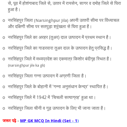
से
,
पूव में होशंगाबाद जिले से
,
उत्‍तर में रायसेन
,
सागर व दमोह जिले से घिरा
हुआ है।
o
नरसिंहपुर जिला
अपनी उत्‍तरी सीमा पर विंध्‍याचल
(Narsinghpur Jila)
और दक्षिणी सीमा पर सतपुड़ा श्रृंखला से घिरा हुआ है।
o
नरसिंहपुर जिले का अरहर (तुअर) दाल उत्‍पादन में प्रथम स्‍थान है।
o
नरसिंहपुर जिले का गाडरवारा तुअर दाल के उत्‍पादन हेतु प्रसिद्ध है।
o
नरसिंहपुर जिले में मध्‍यप्रदेश का एकमात्र किशोर बंदीगृह स्थित है।
(narsinghpur jile ka gk)
o
नरसिंहपुर जिला गन्‍ना उत्‍पादन में अग्रणी जिला है।
o
नरसिंहपुर जिले के बोहानी में
'
गन्‍ना अनुसंधान केन्‍द्र
'
स्‍थापित है।
o
नरसिंहपुर जिले में 1942 में
'
चिचली सत्‍याग्रह
'
हुआ था।
o
नरसिंहपुर जिला चीनी व गुड़ उत्‍पादन के लिए भी जाना जाता है।
जरूर
पढ़े
-
MP GK MCQ In Hindi (Set - 1
)