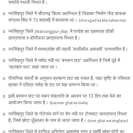
समाधि स्‍थली स्थित है।
o
नरसिंहपुर जिले में चौरागढ़ किला अवस्थित है जिसका निर्माण गोंड शासक
संग्राम सिंह ने 15 शताब्‍दी में करवाया था।
(choragad ka kila kahan hai)
o
नरसिंहपुर जिले
में प्रदेश का एकमात्र हॉकी
(Narsingpur Jila)
छात्रावास व बॉलीवाल छात्रावास स्थित है।
o
नरसिंहपुर जिले में मध्‍यप्रदेश की पहली
'
बालीबॉल अकदमी
'
प्रस्‍तावित है।
o
नरंसिहपुर जिले में नर्मदा नदी पर
'
बरमान घाट
'
अवस्थित है जिसे पूर्व में
'
ब्राम्‍हण घाट
'
कहा जाता था।
o
पौराणिक संदर्भो के अनुसार ब्रम्हाण घाट वह स्थल है
,
जहां सृष्टि के रचियता
ब्रम्हा ने पवित्र नर्मदा के तट पर यज्ञ सम्पन्न किया था।
o
इसी बरमान घाट पर मकर संक्राति के अवसर पर 13 दिन तक मेले का
आयोजन किया जाता है।
(barman ghat ka mela)
o
नरसिंहपुर जिले के गोटेगांव मार्ग पर शेर नदी पर टोनघाट जलप्रपात स्थित
है
,
जिसे छोटा धुँआधार के नाम से जाना जाता है।
(tone ghat narsinghpur)
o
नरंसिहपुर जिले में प्रसिद्ध अभिनेता आशुतोष राणा व महर्षि महेश योगी का