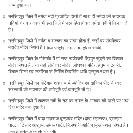
जन्‍म हुआ था।
o
नरसिंहपुर जिले में नर्मदा नदी प्रवाहित होती है साथ ही नर्मदा की सहायक
नदियॉं शेर व शक्‍कर भी इस जिले में प्रवाहित होकर नर्मदा नदी में मिल जाती
है।
o
नरसिंहपुर जिले में नर्मदा व शक्‍कर का संगम होता है
,
जहॉं पर संघमेश्‍वर
महादेव मंदिर स्थित है।
(narsinghpur district gk in hindi)
o
नरसिंहपुर जिले के गोटेगांव में मां राज-राजेश्‍वरी त्रिपुर सुंदरी का विशाल
मंदिर स्थित है तथा यहॉं झोतेश्‍वर मंदिर
,
लोधेश्‍वर मंदिर
,
हनुमान टेकरी
,
विचार शिला एवं स्‍फटिक से निर्मित शिवलिंग आदि प्रमुख स्‍थल है।
o
नरसिंहपुर जिले का गोटेगांव शंकराचार्य ज्‍योतिष एवं द्वारिका पीठाधीश्‍वर
सरस्‍वती जी महाराज की तपोभूमि एवं कर्मभूमि भी है।
o
नरसिंहपुर जिले में शक्‍कर नदी के तट पर डमरू के आकार की घाटी पर भव्‍य
शिव मंदिर बना हुआ है।
o
नरसिंहपुर जिले में दादा महाराज दूल्‍हादेव मंदिर (दादा महाराज)
,
ब्राम्‍हण
घाट
,
जोटेश्‍वर आश्रम
,
डमरू घाटी
,
बिलथारी आदि प्रमुख स्‍थल स्थित है।
(mp district wise gk in hindi)