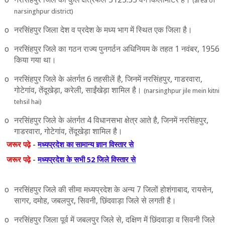
(
area of
narsinghpur district)
o
नरसिंहपुर जिला देश व प्रदेश के मध्‍य भाग में स्थित एक जिला है।
o
नरसिंहपुर जिले का गठन राज्‍य पुनगर्ठन अधिनियम के तहत 1 नवंबर
, 1956
किया गया था।
o
नरसिंहपुर जिले के अंतर्गत
6
तहसीलें है
,
जिनमें नरसिंहपुर
,
गाडरवारा
,
गोटेगांव
,
तेंदूखेड़ा
,
करेली
,
साईंखेड़ा शामिल है।
(narsinghpur jile mein kitni
tehsil hai)
o
नरसिंहपुर जिले के अंतर्गत
4
विधानसभा क्षेत्र आते है
,
जिनमें नरसिंहपुर
,
गाडरवारा
,
गोटेगांव
,
तेंदूखेड़ा शामिल है।
जरूर पढ़े
-
मध्‍यप्रदेश का सामान्‍य ज्ञान विस्‍तार से
जरूर
पढ़े
-
मध्‍यप्रदेश के सभी 52 जिले विस्‍तार से
o
नरसिंहपुर जिले की सीमा मध्‍यप्रदेश के अन्‍य
7
जिलों होशंगाबाद
,
रायसेन
,
सागर
,
दमोह
,
जबलपुर
,
सिवनी
,
छिंदवाड़ा जिले से लगती है।
o
नरसिंहपुर जिला पूर्व में जबलपुर जिले से
,
दक्षिण में छिंदवाड़ा व सिवनी जिले