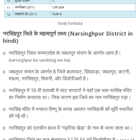
Study fundaaa
नरसिंहपुर जिले के महत्‍वपूर्ण तथ्‍य
(Narsinghpur District in
hindi)
o
नरसिंहपुर
जिला मध्‍यप्रदेश के जबलपुर संभाग के अंतर्गत आता है।
(narsinghpur kis sambhag me hai)
o
जबलुपर संभाग के अंतर्गत 8 जिले बालाघाट
,
छिंदवाड़ा
,
जबलपुर
,
कटनी
,
मंडला
,
नरसिंहपुर
,
सिवनी
,
और डिंडोरीआते है।
o
नरसिंहपुर में 18 वीं शताब्‍दी में जाट सरदारों ने यहॉं एक भव्‍य नरसिंह मंदिर
का निर्माण करवाया था। जिस कारण इस जिले का नाम नरसिंहपुर पड़ा।
o
नरसिंह मंदिर में भगवान विष्‍णु के मानव अवतार नरसिंहजी की मूर्ति स्‍थापित
की गई थी।
o
नरसिंहपुर को प्राचीन काल में
'
गड़रिया खेड़ा
'
के नाम से जाना जाता था।
o
नरसिंहपुर जिले का कुल क्षेत्रफल
5125.55
वर्ग किलोमीटर है।