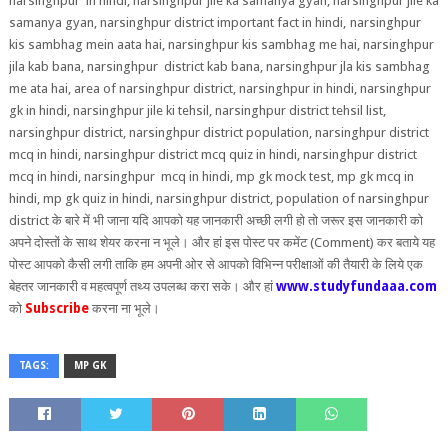
narsinghpur
in hindi, narsinghpur jile ka samanya gyan, narsinghpur jile ka
samanya gyan, narsinghpur district important fact in hindi,
narsinghpur
kis sambhag mein aata hai, narsinghpur kis sambhag me hai, narsinghpur
jila kab bana, narsinghpur
district kab bana, narsinghpur jla kis sambhag
me ata hai,
area of narsinghpur district,
narsinghpur in hindi, narsinghpur
gk in hindi, narsinghpur jile ki tehsil,
narsinghpur district tehsil list,
narsinghpur district,
narsinghpur district population, narsinghpur district
mcq in hindi, narsinghpur district mcq quiz in hindi, narsinghpur district
mcq in hindi, narsinghpur
mcq in hindi, mp gk mock test, mp gk mcq in
hindi, mp gk quiz in hindi, narsinghpur district, population of narsinghpur
district
के बारे में भी जाना यदि आपको यह जानकारी अच्‍छी लगी हो तो जरूर इस जानकारी को
अपने दोस्‍तों के साथ शेयर करना न भूले। और हां इस पोस्‍ट पर कमेंट
(Comment)
कर बताये यह
पोस्‍ट आपको कैसी लगी ताकि हम अपनी ओर से आपको विभिन्‍न परीक्षाओं की तैयारी के लिये एक
बेहतर जानकारी व महत्‍वपूर्ण तथ्‍य उपलब्‍ध करा सके।
और हां
www.studyfundaaa.com
को
Subscribe
करना ना भूले।
TAGS:
MP GK