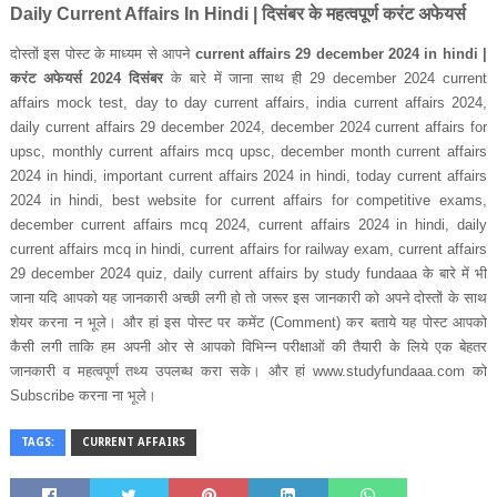
Daily Current Affairs In Hindi |
दिसंबर के महत्‍वपूर्ण करंट अफेयर्स
दोस्‍तों इस पोस्‍ट के माध्‍यम से आपने
current affairs 29 december 2024 in hindi |
करंट अफेयर्स 2024 दिसंबर
के बारे में जाना साथ ही
29 december 2024 current
affairs mock test, day to day current affairs, india current affairs 2024,
daily current affairs 29 december 2024, december 2024 current affairs for
upsc, monthly current affairs mcq upsc, december month current affairs
2024 in hindi, important current affairs 2024 in hindi, today current affairs
2024 in hindi, best website for current affairs for competitive exams,
december current affairs mcq 2024, current affairs 2024 in hindi, daily
current affairs mcq in hindi, current affairs for railway exam, current affairs
29 december 2024 quiz, daily current affairs by study fundaaa
के बारे में भी
जाना यदि आपको यह जानकारी अच्‍छी लगी हो तो जरूर इस जानकारी को अपने दोस्‍तों के साथ
शेयर करना न भूले। और हां इस पोस्‍ट पर कमेंट
(Comment)
कर बताये यह पोस्‍ट आपको
कैसी लगी ताकि हम अपनी ओर से आपको विभिन्‍न परीक्षाओं की तैयारी के लिये एक बेहतर
जानकारी व महत्‍वपूर्ण तथ्‍य उपलब्‍ध करा सके।
और हां
www.studyfundaaa.com
को
Subscribe
करना ना भूले।
TAGS:
CURRENT AFFAIRS