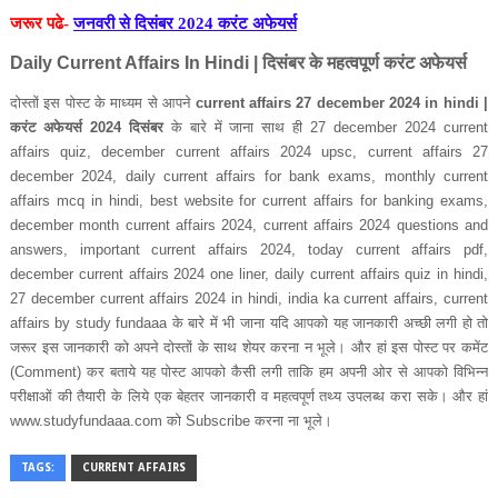
जरूर पढे-
जनवरी से दिसंबर 2024 करंट अफेयर्स
Daily Current Affairs In Hindi |
दिसंबर के महत्‍वपूर्ण करंट अफेयर्स
दोस्‍तों इस पोस्‍ट के माध्‍यम से आपने
current affairs 27 december 2024 in hindi |
करंट अफेयर्स 2024 दिसंबर
के बारे में जाना साथ ही
27 december 2024 current
affairs quiz, december current affairs 2024 upsc, current affairs 27
december 2024, daily current affairs for bank exams, monthly current
affairs mcq in hindi, best website for current affairs for banking exams,
december month current affairs 2024, current affairs 2024 questions and
answers, important current affairs 2024, today current affairs pdf,
december current affairs 2024 one liner, daily current affairs quiz in hindi,
27 december current affairs 2024 in hindi, india ka current affairs, current
affairs by study fundaaa
के बारे में भी जाना यदि आपको यह जानकारी अच्‍छी लगी हो तो
जरूर इस जानकारी को अपने दोस्‍तों के साथ शेयर करना न भूले। और हां इस पोस्‍ट पर कमेंट
(Comment)
कर बताये यह पोस्‍ट आपको कैसी लगी ताकि हम अपनी ओर से आपको विभिन्‍न
परीक्षाओं की तैयारी के लिये एक बेहतर जानकारी व महत्‍वपूर्ण तथ्‍य उपलब्‍ध करा सके।
और हां
www.studyfundaaa.com
को
Subscribe
करना ना भूले।
TAGS:
CURRENT AFFAIRS