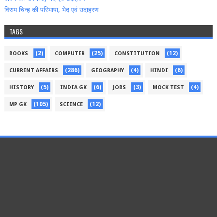
विराम चिन्‍ह की परिभाषा, भेद एवं उदाहरण
TAGS
(2)
(25)
(12)
BOOKS
COMPUTER
CONSTITUTION
(286)
(4)
(6)
CURRENT AFFAIRS
GEOGRAPHY
HINDI
(5)
(6)
(3)
(4)
HISTORY
INDIA GK
JOBS
MOCK TEST
(105)
(12)
MP GK
SCIENCE