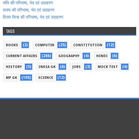
संधि की परिभाषा, भेद एवं उदाहरण
वाक्‍य की परिभाषा, भेद एवं उदाहरण
विराम चिन्‍ह की परिभाषा, भेद एवं उदाहरण
TAGS
(2)
(25)
(12)
BOOKS
COMPUTER
CONSTITUTION
(286)
(4)
(6)
CURRENT AFFAIRS
GEOGRAPHY
HINDI
(5)
(6)
(3)
(4)
HISTORY
INDIA GK
JOBS
MOCK TEST
(105)
(12)
MP GK
SCIENCE