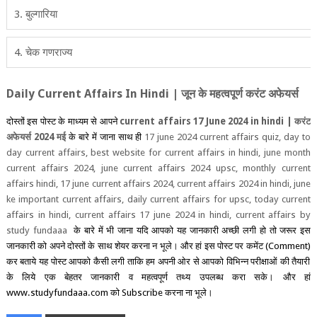
3. बुल्‍गारिया
4. चेक गणराज्‍य
Daily Current Affairs In Hindi |
जून के महत्‍वपूर्ण करंट अफेयर्स
दोस्‍तों इस पोस्‍ट के माध्‍यम से आपने
current affairs 17 June 2024 in hindi |
करंट
अफेयर्स 2024 मई
के बारे में जाना साथ ही
17 june 2024 current affairs quiz, day to
day current affairs, best website for current affairs in hindi, june month
current affairs 2024, june current affairs 2024 upsc, monthly current
affairs hindi,
17 june current affairs 2024, current affairs 2024 in hindi, june
ke important current affairs, daily current affairs for upsc, today current
affairs in hindi, current affairs 17 june 2024 in hindi, current affairs by
study fundaaa
के बारे में भी जाना यदि आपको यह जानकारी अच्‍छी लगी हो तो जरूर इस
जानकारी को अपने दोस्‍तों के साथ शेयर करना न भूले। और हां इस पोस्‍ट पर कमेंट
(Comment)
कर बताये यह पोस्‍ट आपको कैसी लगी ताकि हम अपनी ओर से आपको विभिन्‍न परीक्षाओं की तैयारी
के लिये एक बेहतर जानकारी व महत्‍वपूर्ण तथ्‍य उपलब्‍ध करा सके।
और हां
www.studyfundaaa.com
को
Subscribe
करना ना भूले।