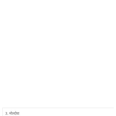
3. मोल्‍दोवा